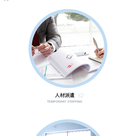
人材派遣
TEMPORARY STAFFING