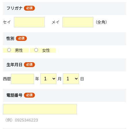
フリガナ
必須
セイ
メイ
（全角）
性別
必須
男性
女性
生年月日
必須
西暦
年
月
日
電話番号
必須
（例）0925346223