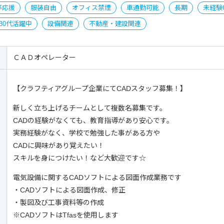
卒応援
服装自由
オフィス禁煙
車通勤可能
長期
未経験
30代活躍中
設備関連
不動産・建設関連
ＣＡＤオペレーター
【クラフティアグループ企業にてCADスタッフ募集！】
新しく立ち上げるチームとして複数名募集です。
CADの経験がなくても、教育指導があり安心です。
実務経験がなく、学校で勉強した事がある方や
CADに興味があり覚えたい！
スキルを身につけたい！など大歓迎です☆
電気設備に関するCADソフトによる図面作成業務です
・CADソフトによる図面作成、修正
・製図及び工事資料等の作成
※CADソフトはTfasを使用します