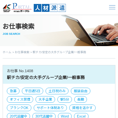
お仕事検索
JOB SEARCH
ホーム
お仕事検索
駅チカ/安定の大手グループ企業/一般事務
お仕事 No.1408
駅チカ/安定の大手グループ企業/一般事務
急募
平日週5日
土日祝のみ
服装自由
オフィス禁煙
大手企業
駅5分
長期
ブランクOK
サポート体制あり
資格を活かす
20代活躍中
30代活躍中
Word
Excel